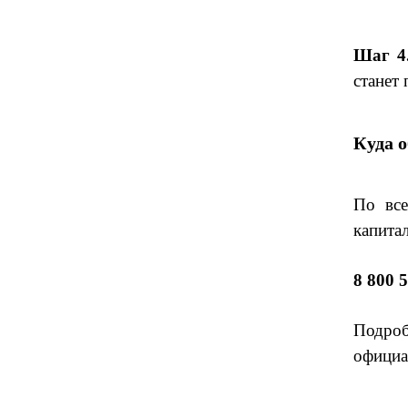
Шаг 4
станет
Куда 
По все
капита
8 800 
Подроб
официа