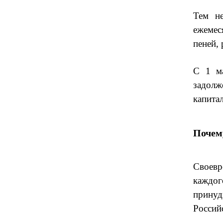
Тем не
ежемес
пеней,
С 1 ма
задолж
капита
Почем
Своевр
каждог
принуд
Россий