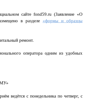
циальном сайте fond59.ru (
Заявление «О
размещено в разделе
«формы и образцы
питальный ремонт.
гионального оператора одним из удобных
ГМУ»
А
приём ведётся с понедельника по четверг, с