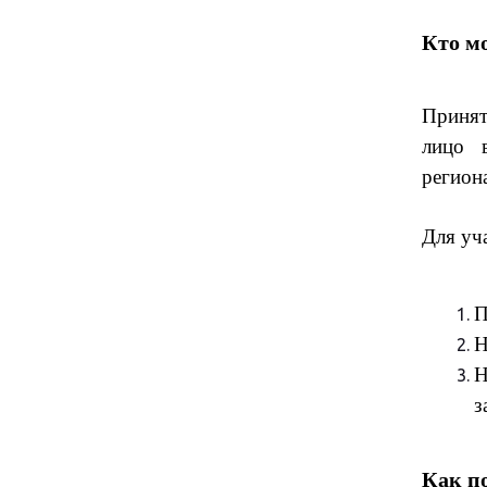
Кто м
Принят
лицо 
регион
Для уч
П
Н
Н
з
Как п