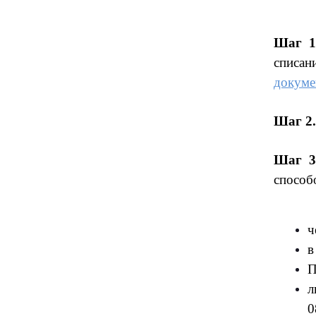
Шаг 1
списан
докуме
Шаг 2.
Шаг 3
способ
ч
в
П
л
0